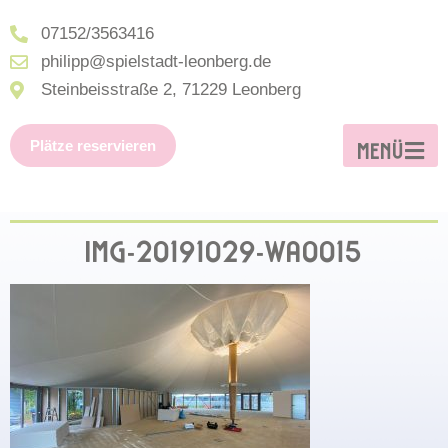
07152/3563416
philipp@spielstadt-leonberg.de
Steinbeisstraße 2, 71229 Leonberg
Plätze reservieren
MENÜ
IMG-20191029-WA0015