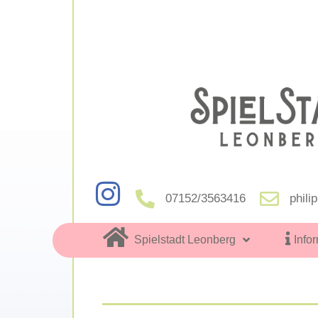
07152/3563416
phili
Spielstadt Leonberg
Info